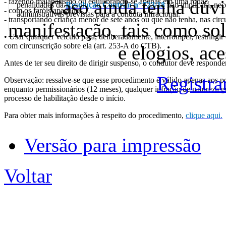
Caso ainda tenha dúvi
- fazendo malabarismo ou equilibrando-se apenas em uma roda.
penalidades da
Resolução Contran nº 723/18
não implicará, nec
- com os faróis apagados.
administrativas previstas para a conduta infracional.
- transportando criança menor de sete anos ou que não tenha, nas circ
manifestação, tais como sol
• Usar qualquer veículo para, deliberadamente, interromper, restringir
com circunscrição sobre ela (art. 253-A do CTB).
e elogios, ac
Antes de ter seu direito de dirigir suspenso, o condutor deve respond
Registra
Observação: ressalve-se que esse procedimento é válido apenas aos p
enquanto permissionários (12 meses), qualquer infração de natureza g
processo de habilitação desde o início.
Para obter mais informações à respeito do procedimento,
clique aqui.
Versão para impressão
Voltar